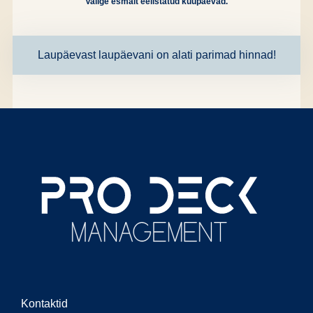
Valige esmalt eelistatud kuupäevad.
Laupäevast laupäevani on alati parimad hinnad!
Kontaktid