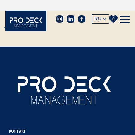
RU
0
Yacht not found
контакт